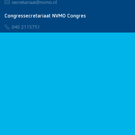
secretariaat@nvmo.nl
Congressecretariaat NVMO Congres
040 2115751
nvmo@congresservice.nl
Lid worden van NVMO
Privacy & Cookies
Algemene Voorwaarden
Klachtenregeling
© 2026 NVMO
Realisatie door
BUROTIJS