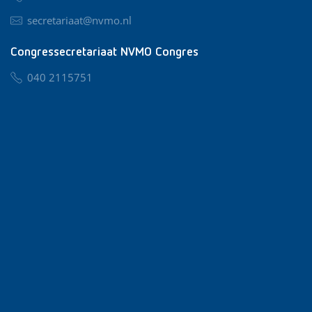
secretariaat@nvmo.nl
Congressecretariaat NVMO Congres
040 2115751
nvmo@congresservice.nl
Lid worden van NVMO
Privacy & Cookies
Algemene Voorwaarden
Klachtenregeling
© 2026 NVMO
Realisatie door
BUROTIJS