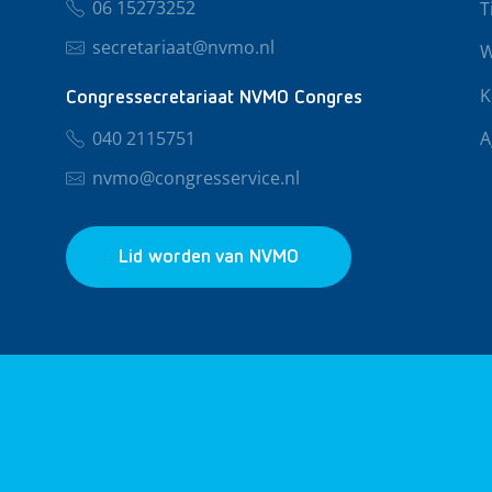
06 15273252
T
secretariaat@nvmo.nl
W
K
Congressecretariaat NVMO Congres
040 2115751
A
nvmo@congresservice.nl
Lid worden van NVMO
© 2026 NVMO
Privacy & Cookies
Algemene Voo