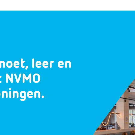
moet, leer en
et NVMO
oningen.