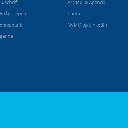
ijdschrift
Actueel & Agenda
erkgroepen
Contact
ennisbank
NVMO op LinkedIn
genda
rwaarden
Klachtenregeling
Realisatie door
BUROTIJS