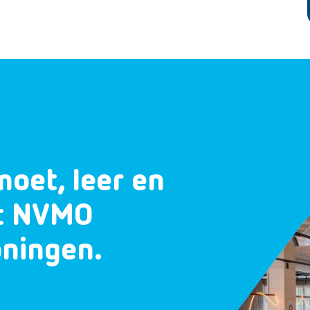
moet, leer en
et NVMO
oningen.