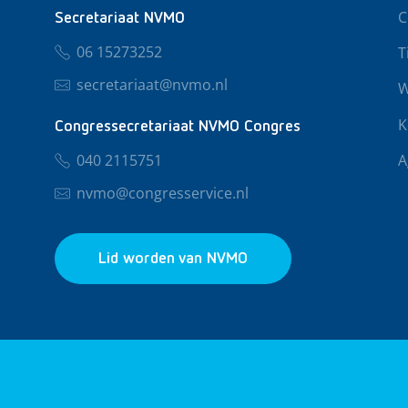
C
Secretariaat NVMO
06 15273252
T
secretariaat@nvmo.nl
W
K
Congressecretariaat NVMO Congres
040 2115751
A
nvmo@congresservice.nl
Lid worden van NVMO
© 2026 NVMO
Privacy & Cookies
Algemene Voo