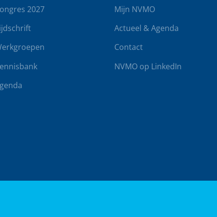
ongres 2027
Mijn NVMO
ijdschrift
Actueel & Agenda
erkgroepen
Contact
ennisbank
NVMO op LinkedIn
genda
rwaarden
Klachtenregeling
Realisatie door
BUROTIJS