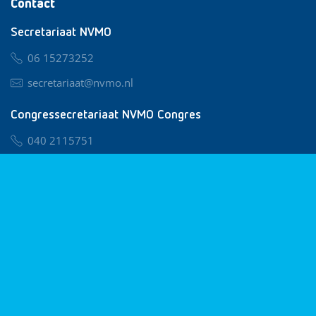
Contact
Secretariaat NVMO
06 15273252
secretariaat@nvmo.nl
Congressecretariaat NVMO Congres
040 2115751
nvmo@congresservice.nl
Lid worden van NVMO
Privacy & Cookies
Algemene Voorwaarden
Klachtenregeling
© 2026 NVMO
Realisatie door
BUROTIJS