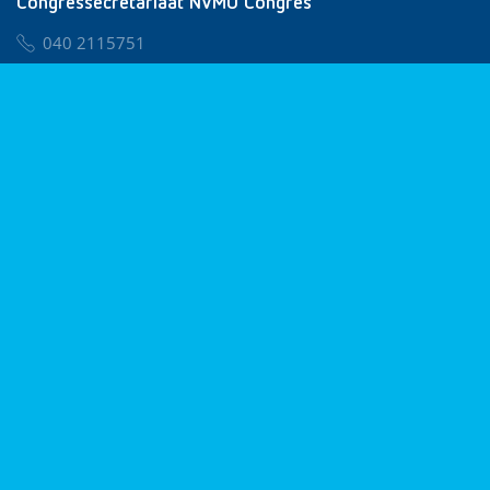
Congressecretariaat NVMO Congres
040 2115751
nvmo@congresservice.nl
Lid worden van NVMO
Privacy & Cookies
Algemene Voorwaarden
Klachtenregeling
© 2026 NVMO
Realisatie door
BUROTIJS