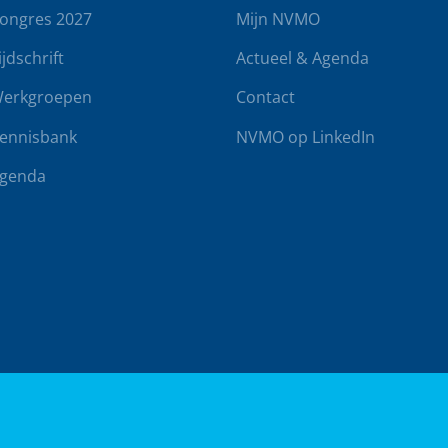
ongres 2027
Mijn NVMO
ijdschrift
Actueel & Agenda
erkgroepen
Contact
ennisbank
NVMO op LinkedIn
genda
rwaarden
Klachtenregeling
Realisatie door
BUROTIJS