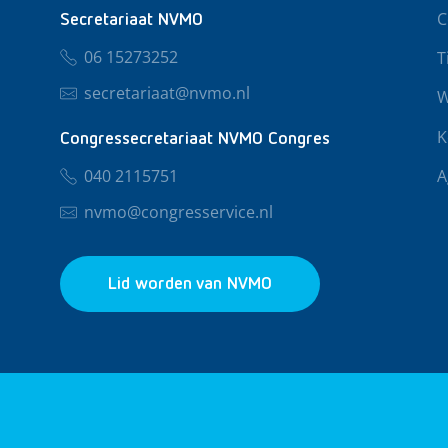
C
Secretariaat NVMO
06 15273252
T
secretariaat@nvmo.nl
W
K
Congressecretariaat NVMO Congres
040 2115751
A
nvmo@congresservice.nl
Lid worden van NVMO
© 2026 NVMO
Privacy & Cookies
Algemene Voo