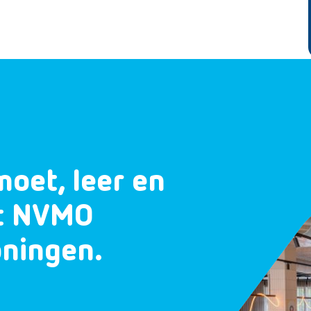
moet, leer en
et NVMO
oningen.