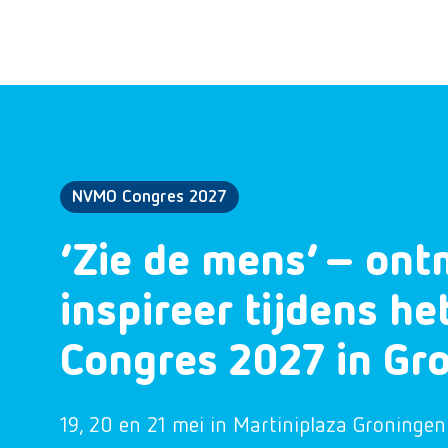
NVMO Congres 2027
‘Zie de mens’ – ont
inspireer tijdens h
Congres 2027 in Gr
19, 20 en 21 mei in Martiniplaza Groningen