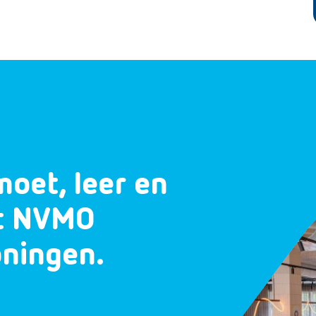
moet, leer en
et NVMO
oningen.