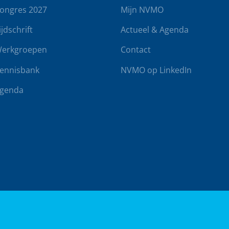
ongres 2027
Mijn NVMO
ijdschrift
Actueel & Agenda
erkgroepen
Contact
ennisbank
NVMO op LinkedIn
genda
rwaarden
Klachtenregeling
Realisatie door
BUROTIJS