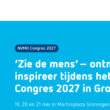
NVMO Congres 2027
‘Zie de mens’ – ont
inspireer tijdens h
Congres 2027 in Gr
19, 20 en 21 mei in Martiniplaza Groningen