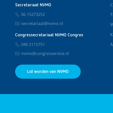
C
Secretariaat NVMO
06 15273252
T
secretariaat@nvmo.nl
W
K
Congressecretariaat NVMO Congres
040 2115751
A
nvmo@congresservice.nl
Lid worden van NVMO
© 2026 NVMO
Privacy & Cookies
Algemene Voo