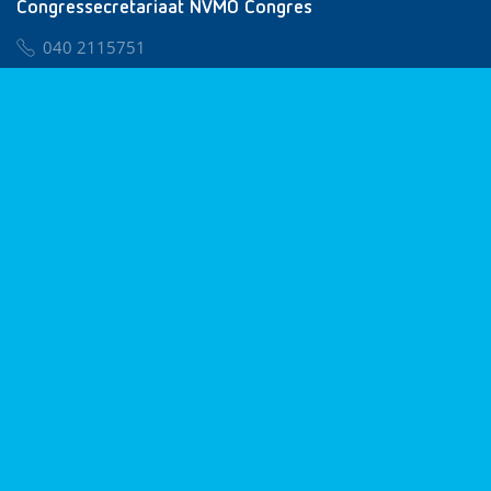
Congressecretariaat NVMO Congres
040 2115751
nvmo@congresservice.nl
Lid worden van NVMO
Privacy & Cookies
Algemene Voorwaarden
Klachtenregeling
© 2026 NVMO
Realisatie door
BUROTIJS