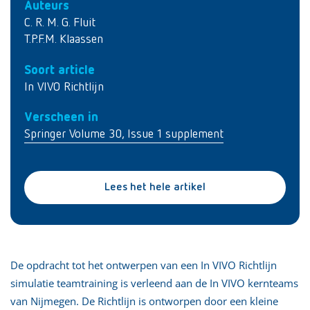
Auteurs
C. R. M. G. Fluit
T.P.F.M. Klaassen
Soort article
In VIVO Richtlijn
Verscheen in
Springer Volume 30, Issue 1 supplement
Lees het hele artikel
De opdracht tot het ontwerpen van een In VIVO Richtlijn
simulatie teamtraining is verleend aan de In VIVO kernteams
van Nijmegen. De Richtlijn is ontworpen door een kleine