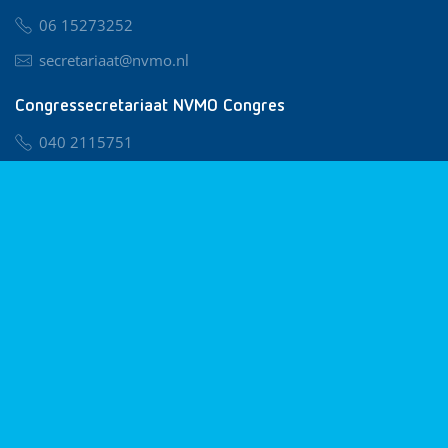
06 15273252
secretariaat@nvmo.nl
Congressecretariaat NVMO Congres
040 2115751
nvmo@congresservice.nl
Lid worden van NVMO
Privacy & Cookies
Algemene Voorwaarden
Klachtenregeling
© 2026 NVMO
Realisatie door
BUROTIJS