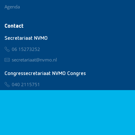
Agenda
Contact
Secretariaat NVMO
06 15273252
secretariaat@nvmo.nl
Congressecretariaat NVMO Congres
040 2115751
nvmo@congresservice.nl
Lid worden van NVMO