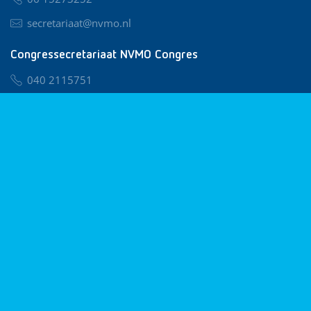
secretariaat@nvmo.nl
Congressecretariaat NVMO Congres
040 2115751
nvmo@congresservice.nl
Lid worden van NVMO
Privacy & Cookies
Algemene Voorwaarden
Klachtenregeling
© 2026 NVMO
Realisatie door
BUROTIJS