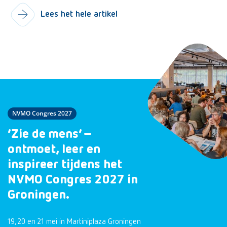
Lees het hele artikel
NVMO Congres 2027
‘Zie de mens’ –
ontmoet, leer en
inspireer tijdens het
NVMO Congres 2027 in
Groningen.
19, 20 en 21 mei in Martiniplaza Groningen