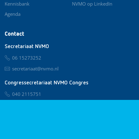
Kennisbank
NVMO op LinkedIn
Agenda
Contact
Secretariaat NVMO
06 15273252
secretariaat@nvmo.nl
Congressecretariaat NVMO Congres
040 2115751
nvmo@congresservice.nl
Lid worden van NVMO