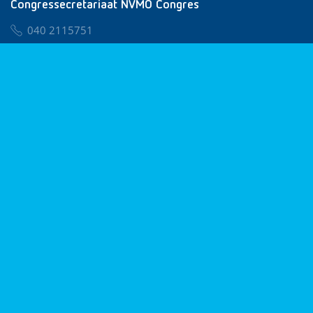
Congressecretariaat NVMO Congres
040 2115751
nvmo@congresservice.nl
Lid worden van NVMO
Privacy & Cookies
Algemene Voorwaarden
Klachtenregeling
© 2026 NVMO
Realisatie door
BUROTIJS