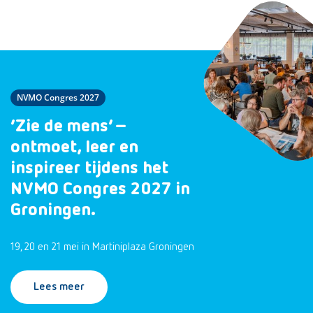
NVMO Congres 2027
‘Zie de mens’ –
ontmoet, leer en
inspireer tijdens het
NVMO Congres 2027 in
Groningen.
19, 20 en 21 mei in Martiniplaza Groningen
Lees meer