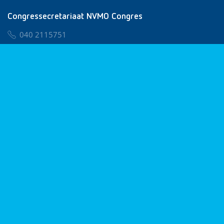
Congressecretariaat NVMO Congres
040 2115751
nvmo@congresservice.nl
Lid worden van NVMO
Privacy & Cookies
Algemene Voorwaarden
Klachtenregeling
© 2026 NVMO
Realisatie door
BUROTIJS