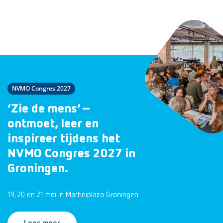
NVMO Congres 2027
‘Zie de mens’ –
ontmoet, leer en
inspireer tijdens het
NVMO Congres 2027 in
Groningen.
19, 20 en 21 mei in Martiniplaza Groningen