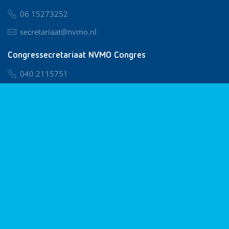
06 15273252
secretariaat@nvmo.nl
Congressecretariaat NVMO Congres
040 2115751
nvmo@congresservice.nl
Lid worden van NVMO
Privacy & Cookies
Algemene Voorwaarden
Klachtenregeling
© 2026 NVMO
Realisatie door
BUROTIJS