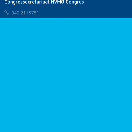
Congressecretariaat NVMO Congres
040 2115751
nvmo@congresservice.nl
Lid worden van NVMO
Privacy & Cookies
Algemene Voorwaarden
Klachtenregeling
© 2026 NVMO
Realisatie door
BUROTIJS