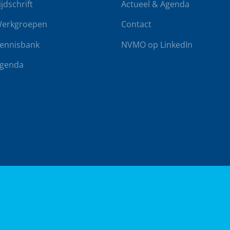
ijdschrift
Actueel & Agenda
erkgroepen
Contact
ennisbank
NVMO op LinkedIn
genda
rwaarden
Klachtenregeling
Realisatie door
BUROTIJS