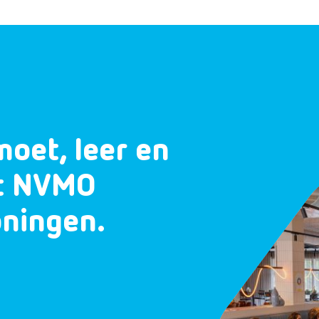
moet, leer en
et NVMO
oningen.