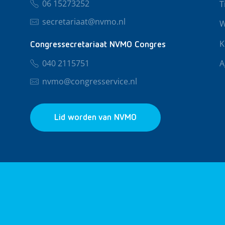
06 15273252
T
secretariaat@nvmo.nl
W
K
Congressecretariaat NVMO Congres
040 2115751
A
nvmo@congresservice.nl
Lid worden van NVMO
© 2026 NVMO
Privacy & Cookies
Algemene Voo