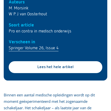
Auteurs
M. Morsink
W. P. J. van Oosterhout
Soort article
Pro en contra in medisch onderwijs
Verscheen in
Springer Volume 26, Issue 4
Lees het hele artikel
Binnen een aantal medische opleidingen wordt op dit
moment geëxperimenteerd met het zogenaamde
schakeljaar. Het schakeljaar – als laatste jaar van de