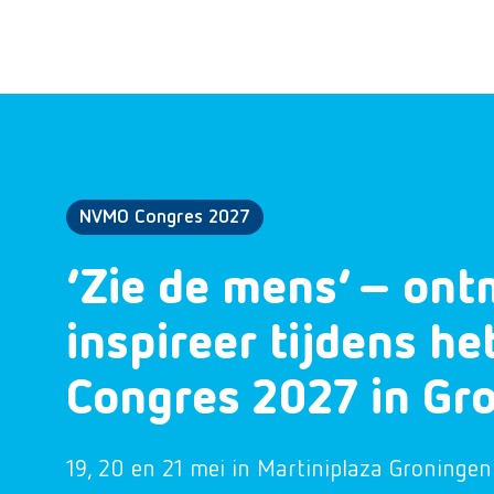
NVMO Congres 2027
‘Zie de mens’ – ont
inspireer tijdens h
Congres 2027 in Gr
19, 20 en 21 mei in Martiniplaza Groningen