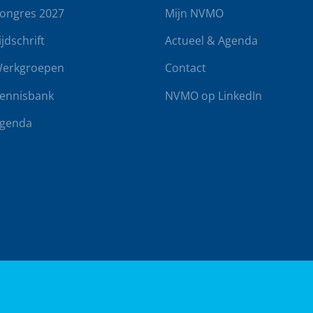
ongres 2027
Mijn NVMO
ijdschrift
Actueel & Agenda
erkgroepen
Contact
ennisbank
NVMO op LinkedIn
genda
rwaarden
Klachtenregeling
Realisatie door
BUROTIJS