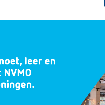
moet, leer en
et NVMO
oningen.