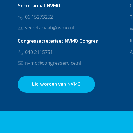
C
Secretariaat NVMO
06 15273252
T
secretariaat@nvmo.nl
W
K
Congressecretariaat NVMO Congres
040 2115751
A
nvmo@congresservice.nl
Lid worden van NVMO
© 2026 NVMO
Privacy & Cookies
Algemene Voo