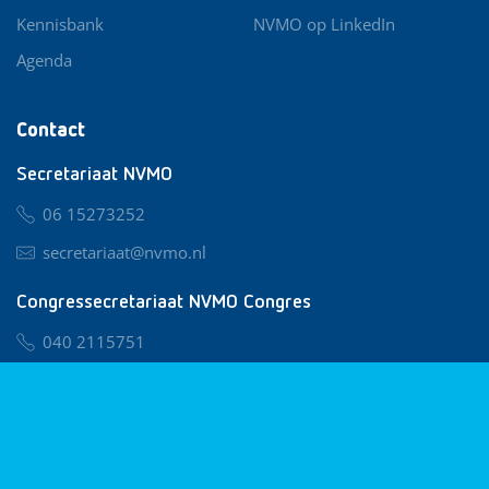
Kennisbank
NVMO op LinkedIn
Agenda
Contact
Secretariaat NVMO
06 15273252
secretariaat@nvmo.nl
Congressecretariaat NVMO Congres
040 2115751
nvmo@congresservice.nl
Lid worden van NVMO