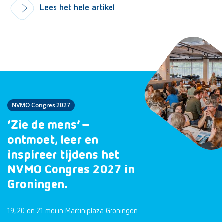
Lees het hele artikel
NVMO Congres 2027
‘Zie de mens’ –
ontmoet, leer en
inspireer tijdens het
NVMO Congres 2027 in
Groningen.
19, 20 en 21 mei in Martiniplaza Groningen