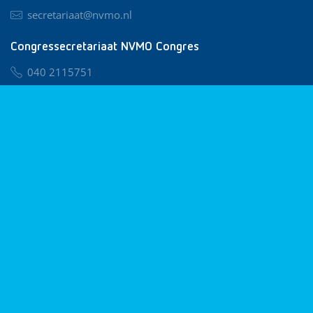
secretariaat@nvmo.nl
Congressecretariaat NVMO Congres
040 2115751
nvmo@congresservice.nl
Lid worden van NVMO
Privacy & Cookies
Algemene Voorwaarden
Klachtenregeling
© 2026 NVMO
Realisatie door
BUROTIJS