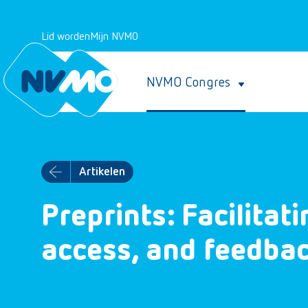
Lid worden
Mijn NVMO
NVMO Congres
Artikelen
Preprints: Facilitati
access, and feedba