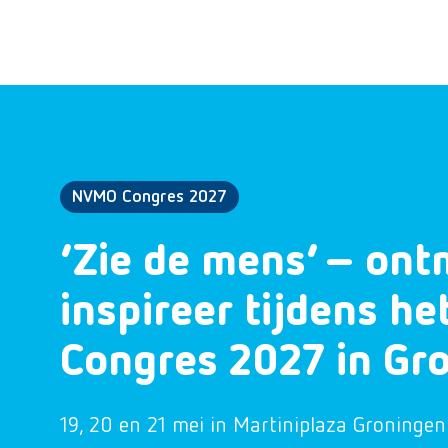
NVMO Congres 2027
‘Zie de mens’ – ont
inspireer tijdens h
Congres 2027 in Gr
19, 20 en 21 mei in Martiniplaza Groningen