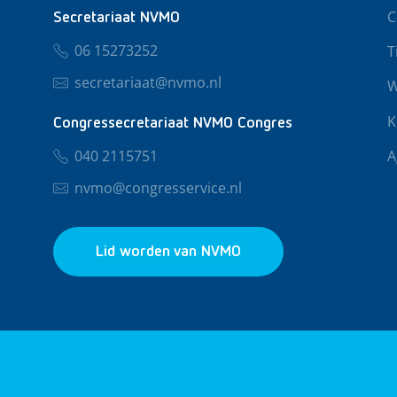
C
Secretariaat NVMO
06 15273252
T
secretariaat@nvmo.nl
W
K
Congressecretariaat NVMO Congres
040 2115751
A
nvmo@congresservice.nl
Lid worden van NVMO
© 2026 NVMO
Privacy & Cookies
Algemene Voo