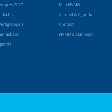
ongres 2027
Mijn NVMO
ijdschrift
Actueel & Agenda
erkgroepen
Contact
ennisbank
NVMO op LinkedIn
genda
rwaarden
Klachtenregeling
Realisatie door
BUROTIJS