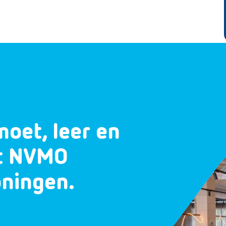
moet, leer en
et NVMO
oningen.