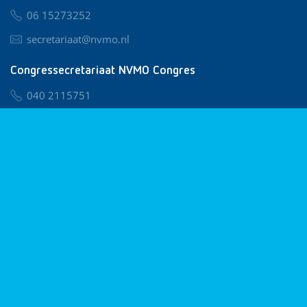
06 15273252
secretariaat@nvmo.nl
Congressecretariaat NVMO Congres
040 2115751
nvmo@congresservice.nl
Lid worden van NVMO
Privacy & Cookies
Algemene Voorwaarden
Klachtenregeling
© 2026 NVMO
Realisatie door
BUROTIJS