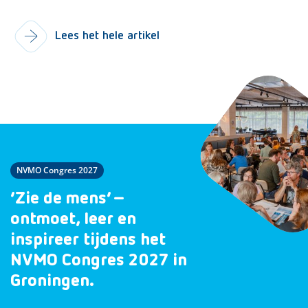
Lees het hele artikel
NVMO Congres 2027
‘Zie de mens’ –
ontmoet, leer en
inspireer tijdens het
NVMO Congres 2027 in
Groningen.