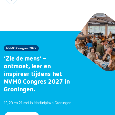
NVMO Congres 2027
‘Zie de mens’ –
ontmoet, leer en
inspireer tijdens het
NVMO Congres 2027 in
Groningen.
19, 20 en 21 mei in Martiniplaza Groningen