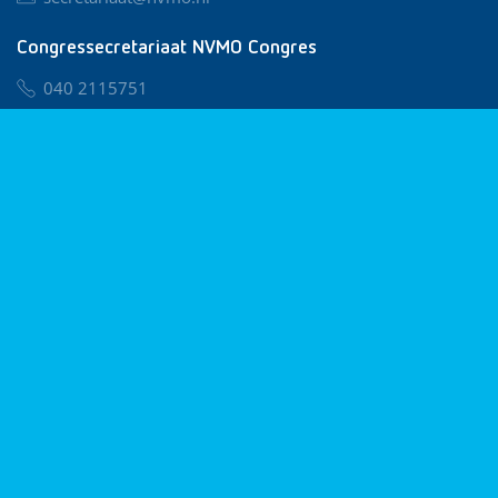
Congressecretariaat NVMO Congres
040 2115751
nvmo@congresservice.nl
Lid worden van NVMO
Privacy & Cookies
Algemene Voorwaarden
Klachtenregeling
© 2026 NVMO
Realisatie door
BUROTIJS