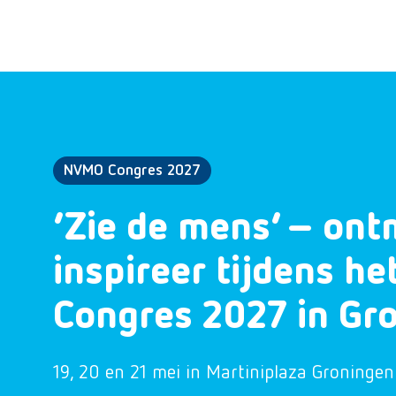
NVMO Congres 2027
‘Zie de mens’ – ont
inspireer tijdens h
Congres 2027 in Gr
19, 20 en 21 mei in Martiniplaza Groningen