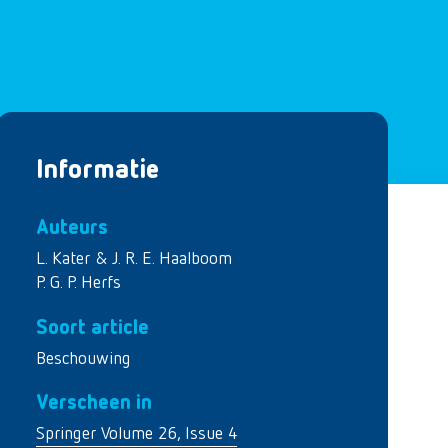
Informatie
Auteurs
L. Kater & J. R. E. Haalboom
P. G. P. Herfs
Soort article
Beschouwing
Verscheen in
Springer Volume 26, Issue 4