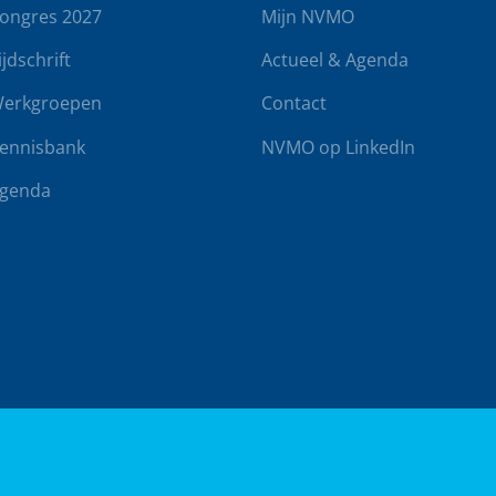
ongres 2027
Mijn NVMO
ijdschrift
Actueel & Agenda
erkgroepen
Contact
ennisbank
NVMO op LinkedIn
genda
rwaarden
Klachtenregeling
Realisatie door
BUROTIJS