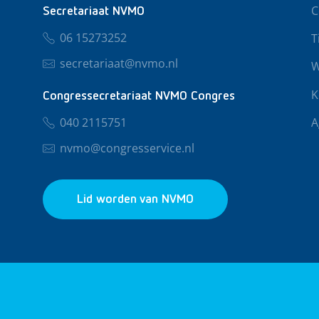
C
Secretariaat NVMO
06 15273252
T
secretariaat@nvmo.nl
W
K
Congressecretariaat NVMO Congres
040 2115751
A
nvmo@congresservice.nl
Lid worden van NVMO
© 2026 NVMO
Privacy & Cookies
Algemene Voo