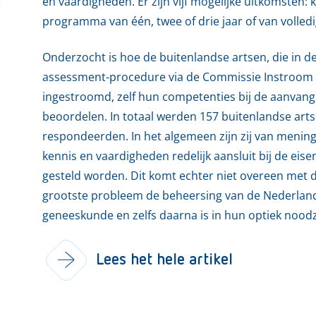
en vaardigheden. Er zijn vijf mogelijke uitkomsten:
programma van één, twee of drie jaar of van volledi
Onderzocht is hoe de buitenlandse artsen, die in d
assessment-procedure via de Commissie Instroom B
ingestroomd, zelf hun competenties bij de aanvan
beoordelen. In totaal werden 157 buitenlandse ar
respondeerden. In het algemeen zijn zij van menin
kennis en vaardigheden redelijk aansluit bij de ei
gesteld worden. Dit komt echter niet overeen met d
grootste probleem de beheersing van de Nederlandse
geneeskunde en zelfs daarna is in hun optiek noodza
Lees het hele artikel