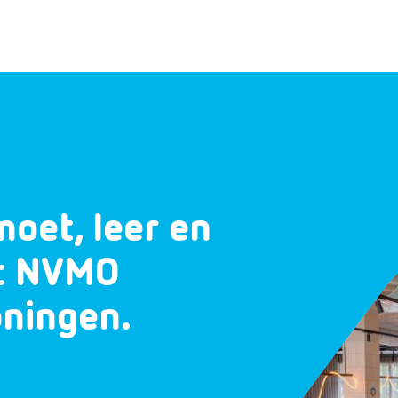
moet, leer en
et NVMO
oningen.