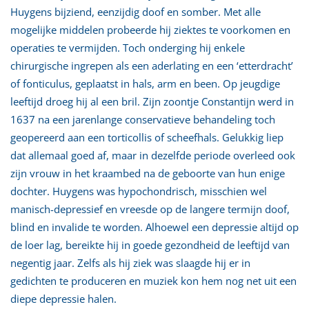
Huygens bijziend, eenzijdig doof en somber. Met alle
mogelijke middelen probeerde hij ziektes te voorkomen en
operaties te vermijden. Toch onderging hij enkele
chirurgische ingrepen als een aderlating en een ‘etterdracht’
of fonticulus, geplaatst in hals, arm en been. Op jeugdige
leeftijd droeg hij al een bril. Zijn zoontje Constantijn werd in
1637 na een jarenlange conservatieve behandeling toch
geopereerd aan een torticollis of scheefhals. Gelukkig liep
dat allemaal goed af, maar in dezelfde periode overleed ook
zijn vrouw in het kraambed na de geboorte van hun enige
dochter. Huygens was hypochondrisch, misschien wel
manisch-depressief en vreesde op de langere termijn doof,
blind en invalide te worden. Alhoewel een depressie altijd op
de loer lag, bereikte hij in goede gezondheid de leeftijd van
negentig jaar. Zelfs als hij ziek was slaagde hij er in
gedichten te produceren en muziek kon hem nog net uit een
diepe depressie halen.