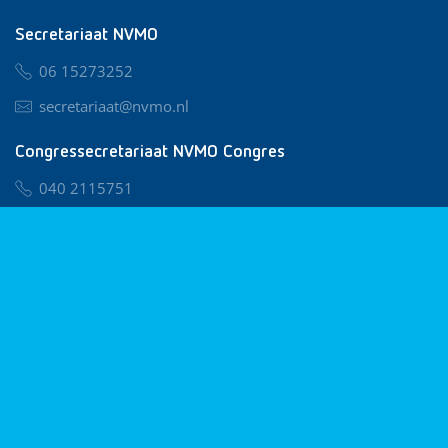
Secretariaat NVMO
06 15273252
secretariaat@nvmo.nl
Congressecretariaat NVMO Congres
040 2115751
nvmo@congresservice.nl
Lid worden van NVMO
Privacy & Cookies
Algemene Voorwaarden
Klachtenregeling
© 2026 NVMO
Realisatie door
BUROTIJS