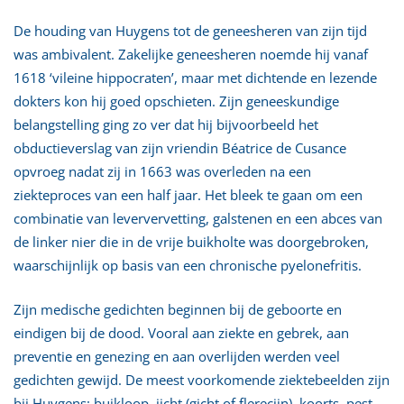
De houding van Huygens tot de geneesheren van zijn tijd
was ambivalent. Zakelijke geneesheren noemde hij vanaf
1618 ‘vileine hippocraten’, maar met dichtende en lezende
dokters kon hij goed opschieten. Zijn geneeskundige
belangstelling ging zo ver dat hij bijvoorbeeld het
obductieverslag van zijn vriendin Béatrice de Cusance
opvroeg nadat zij in 1663 was overleden na een
ziekteproces van een half jaar. Het bleek te gaan om een
combinatie van leververvetting, galstenen en een abces van
de linker nier die in de vrije buikholte was doorgebroken,
waarschijnlijk op basis van een chronische pyelonefritis.
Zijn medische gedichten beginnen bij de geboorte en
eindigen bij de dood. Vooral aan ziekte en gebrek, aan
preventie en genezing en aan overlijden werden veel
gedichten gewijd. De meest voorkomende ziektebeelden zijn
bij Huygens: buikloop, jicht (gicht of flerecijn), koorts, pest,