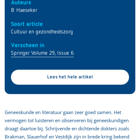
Auteurs
B. Haeseker
Soort article
Cultuur en gezondheidszorg
Verscheen in
Springer Volume 29, Issue 6
Lees het hele artikel
Geneeskunde en literatuur gaan zeer goed samen. Het
vermogen tot luisteren en observeren bij geneeskundigen
draagt daartoe bij. Schrijvende en dichtende dokters zoals
Brakman, Slauerhof en Vestdijk zijn in brede kring bekend