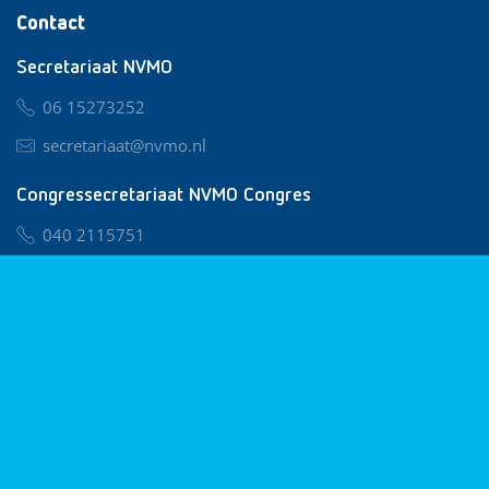
Contact
Secretariaat NVMO
06 15273252
secretariaat@nvmo.nl
Congressecretariaat NVMO Congres
040 2115751
nvmo@congresservice.nl
Lid worden van NVMO
Privacy & Cookies
Algemene Voorwaarden
Klachtenregeling