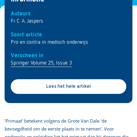
Auteurs
Fr. C. A. Jaspers
Soort article
Pro en contra in medisch onderwijs
Verscheen in
Springer Volume 25, Issue 3
Lees het hele artikel
‘Primaat’ betekent volgens de Grote Van Dale ‘de
bevoegdheid om de eerste plaats in te nemen’. Voor
onderwijs en opleiding ligt het primaat dan bij degenen die