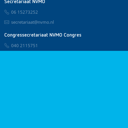
Secretariaat NVMO
06 15273252
secretariaat@nvmo.nl
Congressecretariaat NVMO Congres
040 2115751
nvmo@congresservice.nl
Lid worden van NVMO
Privacy & Cookies
Algemene Voorwaarden
Klachtenregeling
© 2026 NVMO
Realisatie door
BUROTIJS