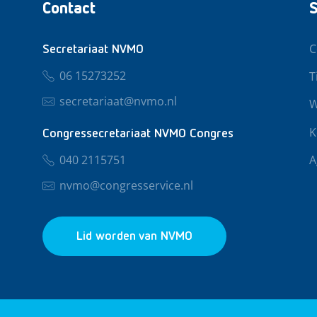
Contact
S
C
Secretariaat NVMO
06 15273252
T
secretariaat@nvmo.nl
W
K
Congressecretariaat NVMO Congres
040 2115751
A
nvmo@congresservice.nl
Lid worden van NVMO