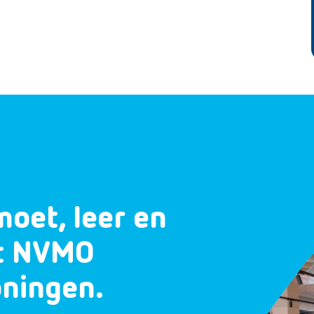
moet, leer en
et NVMO
oningen.