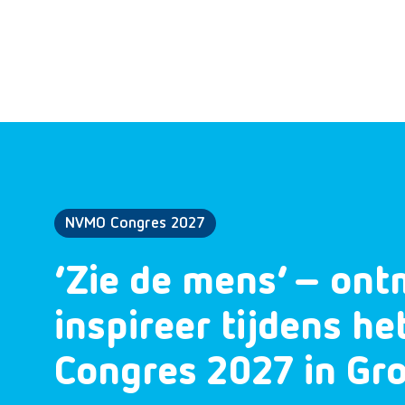
NVMO Congres 2027
‘Zie de mens’ – ont
inspireer tijdens h
Congres 2027 in Gr