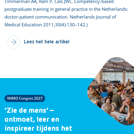
Timmerman AA, Ram P, Cals JWL. Competency-based
postgraduate training in general practice in the Netherlands:
doctor-patient communication. Netherlands Journal of
Medical Education 2011;30(4):130–142.)
Lees het hele artikel
NVMO Congres 2027
‘Zie de mens’ –
ontmoet, leer en
inspireer tijdens het