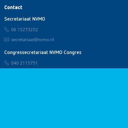
Contact
Secretariaat NVMO
06 15273252
secretariaat@nvmo.nl
Congressecretariaat NVMO Congres
040 2115751
nvmo@congresservice.nl
Lid worden van NVMO
Privacy & Cookies
Algemene Voorwaarden
Klachtenregeling