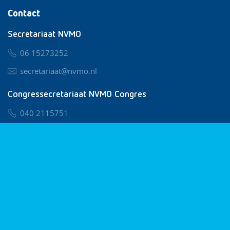
Contact
Secretariaat NVMO
06 15273252
secretariaat@nvmo.nl
Congressecretariaat NVMO Congres
040 2115751
nvmo@congresservice.nl
Lid worden van NVMO
Privacy & Cookies
Algemene Voorwaarden
Klachtenregeling