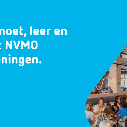
moet, leer en
et NVMO
oningen.