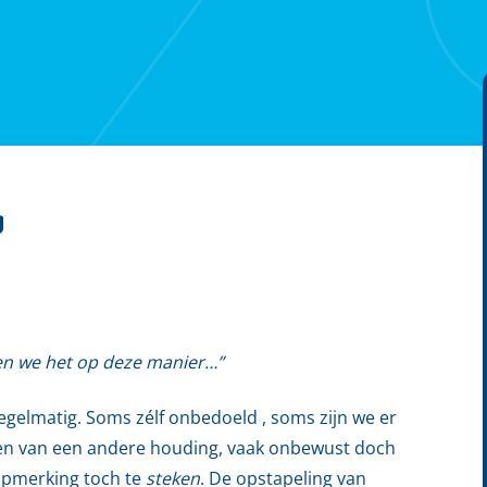
g
doen we het op deze manier…”
egelmatig. Soms zélf onbedoeld , soms zijn we er
men van een andere houding, vaak onbewust doch
e opmerking toch te
steken
. De opstapeling van