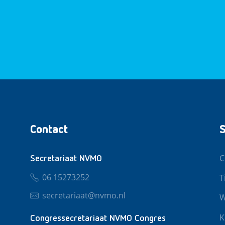
Contact
S
C
Secretariaat NVMO
06 15273252
T
secretariaat@nvmo.nl
W
K
Congressecretariaat NVMO Congres