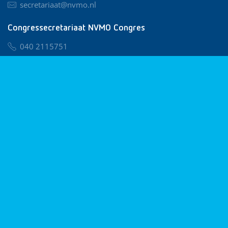
secretariaat@nvmo.nl
Congressecretariaat NVMO Congres
040 2115751
nvmo@congresservice.nl
Lid worden van NVMO
Privacy & Cookies
Algemene Voorwaarden
Klachtenregeling
© 2026 NVMO
Realisatie door
BUROTIJS