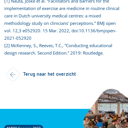
[1] Nauta, Joske et al. “Facilitators and barriers for the
implementation of exercise are medicine in routine clinical
care in Dutch university medical centres: a mixed
methodology study on clinicians’ perceptions.” BMJ open
vol. 12,3 e052920. 15 Mar. 2022, doi:10.1136/bmjopen-
2021-052920
[2] McKenney, S., Reeves, T.C., “Conducting educational
design research. Second Edition.” 2019: Routledge.
Terug naar het overzicht