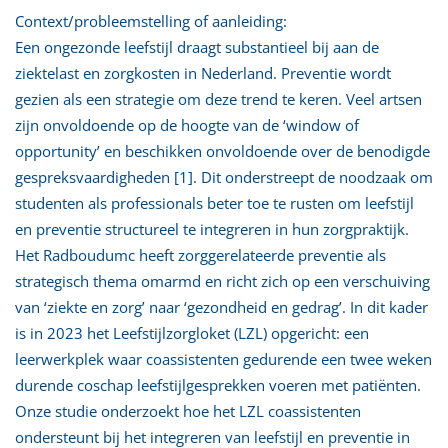
Context/probleemstelling of aanleiding:
Een ongezonde leefstijl draagt substantieel bij aan de
ziektelast en zorgkosten in Nederland. Preventie wordt
gezien als een strategie om deze trend te keren. Veel artsen
zijn onvoldoende op de hoogte van de ‘window of
opportunity’ en beschikken onvoldoende over de benodigde
gespreksvaardigheden [1]. Dit onderstreept de noodzaak om
studenten als professionals beter toe te rusten om leefstijl
en preventie structureel te integreren in hun zorgpraktijk.
Het Radboudumc heeft zorggerelateerde preventie als
strategisch thema omarmd en richt zich op een verschuiving
van ‘ziekte en zorg’ naar ‘gezondheid en gedrag’. In dit kader
is in 2023 het Leefstijlzorgloket (LZL) opgericht: een
leerwerkplek waar coassistenten gedurende een twee weken
durende coschap leefstijlgesprekken voeren met patiënten.
Onze studie onderzoekt hoe het LZL coassistenten
ondersteunt bij het integreren van leefstijl en preventie in