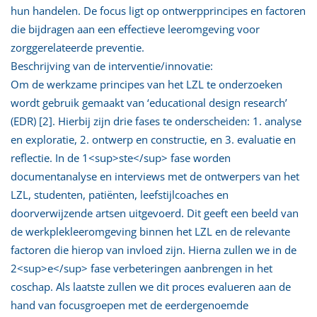
hun handelen. De focus ligt op ontwerpprincipes en factoren
die bijdragen aan een effectieve leeromgeving voor
zorggerelateerde preventie.
Beschrijving van de interventie/innovatie:
Om de werkzame principes van het LZL te onderzoeken
wordt gebruik gemaakt van ‘educational design research’
(EDR) [2]. Hierbij zijn drie fases te onderscheiden: 1. analyse
en exploratie, 2. ontwerp en constructie, en 3. evaluatie en
reflectie. In de 1<sup>ste</sup> fase worden
documentanalyse en interviews met de ontwerpers van het
LZL, studenten, patiënten, leefstijlcoaches en
doorverwijzende artsen uitgevoerd. Dit geeft een beeld van
de werkplekleeromgeving binnen het LZL en de relevante
factoren die hierop van invloed zijn. Hierna zullen we in de
2<sup>e</sup> fase verbeteringen aanbrengen in het
coschap. Als laatste zullen we dit proces evalueren aan de
hand van focusgroepen met de eerdergenoemde