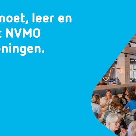
moet, leer en
et NVMO
oningen.