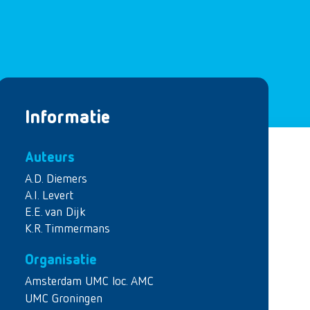
Informatie
Auteurs
A.D. Diemers
A.I. Levert
E.E. van Dijk
K.R. Timmermans
Organisatie
Amsterdam UMC loc. AMC
UMC Groningen