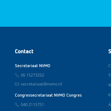
Contact
S
C
Secretariaat NVMO
06 15273252
T
secretariaat@nvmo.nl
W
K
Congressecretariaat NVMO Congres
040 2115751
A