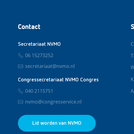
Contact
S
C
Secretariaat NVMO
06 15273252
T
secretariaat@nvmo.nl
W
K
Congressecretariaat NVMO Congres
040 2115751
A
nvmo@congresservice.nl
Lid worden van NVMO