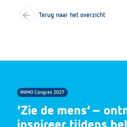
Terug naar het overzicht
NVMO Congres 2027
‘Zie de mens’ – ont
inspireer tijdens h