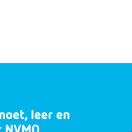
moet, leer en
et NVMO