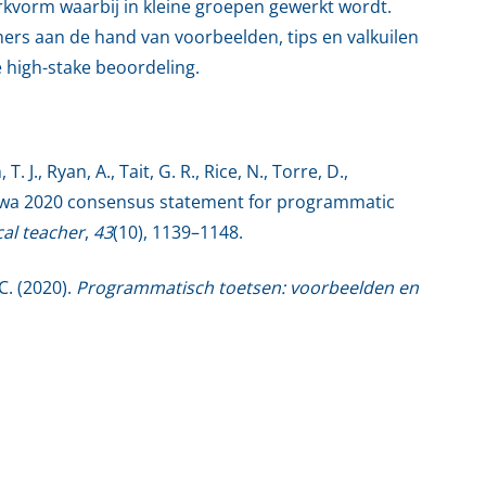
rkvorm waarbij in kleine groepen gewerkt wordt.
rs aan de hand van voorbeelden, tips en valkuilen
 high-stake beoordeling.
 J., Ryan, A., Tait, G. R., Rice, N., Torre, D.,
ttawa 2020 consensus statement for programmatic
al teacher
,
43
(10), 1139–1148.
C. (2020).
Programmatisch toetsen: voorbeelden en