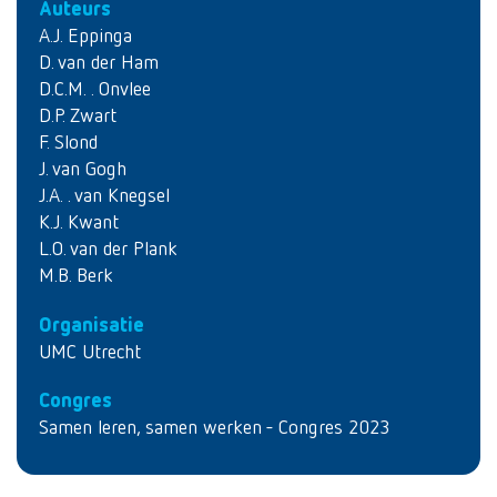
Auteurs
A.J. Eppinga
D. van der Ham
D.C.M. . Onvlee
D.P. Zwart
F. Slond
J. van Gogh
J.A. . van Knegsel
K.J. Kwant
L.O. van der Plank
M.B. Berk
Organisatie
UMC Utrecht
Congres
Samen leren, samen werken - Congres 2023