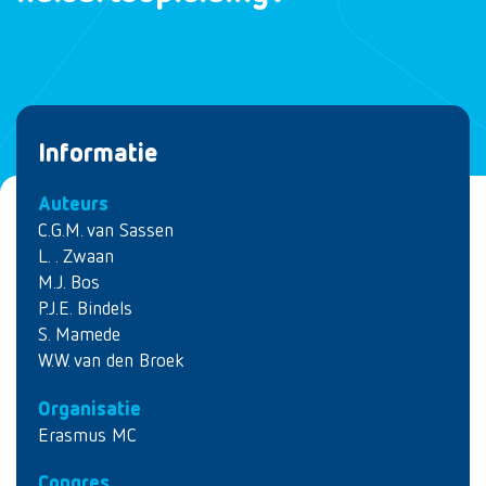
Informatie
Auteurs
C.G.M. van Sassen
L. . Zwaan
M.J. Bos
P.J.E. Bindels
S. Mamede
W.W. van den Broek
Organisatie
Erasmus MC
Congres