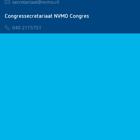
secretariaat@nvmo.nl
Congressecretariaat NVMO Congres
040 2115751
nvmo@congresservice.nl
Lid worden van NVMO
Privacy & Cookies
Algemene Voorwaarden
Klachtenregeling
© 2026 NVMO
Realisatie door
BUROTIJS