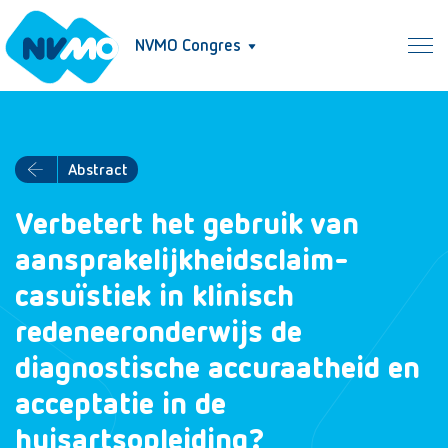
NVMO Congres
Abstract
Verbetert het gebruik van
aansprakelijkheidsclaim-
casuïstiek in klinisch
redeneeronderwijs de
diagnostische accuraatheid en
acceptatie in de
huisartsopleiding?