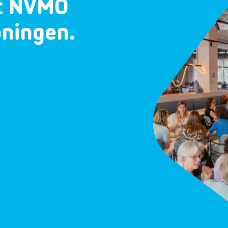
et NVMO
oningen.