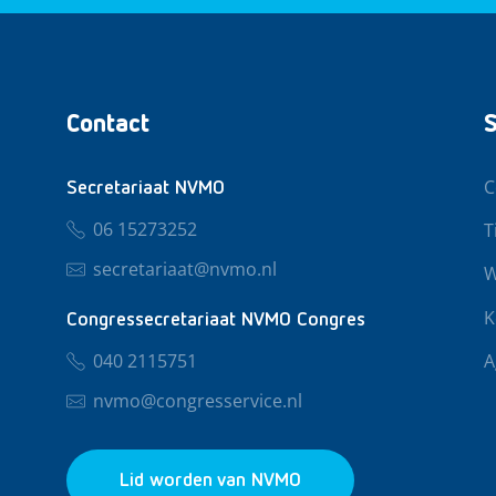
Contact
S
C
Secretariaat NVMO
06 15273252
T
secretariaat@nvmo.nl
W
K
Congressecretariaat NVMO Congres
040 2115751
A
nvmo@congresservice.nl
Lid worden van NVMO