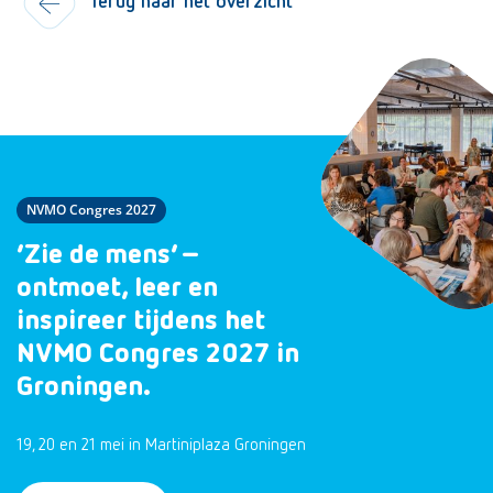
Terug naar het overzicht
NVMO Congres 2027
‘Zie de mens’ –
ontmoet, leer en
inspireer tijdens het
NVMO Congres 2027 in
Groningen.
19, 20 en 21 mei in Martiniplaza Groningen