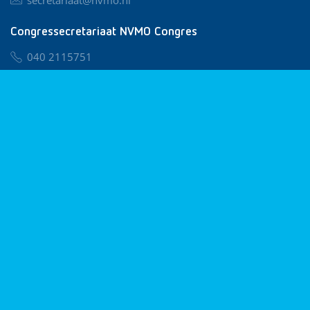
Congressecretariaat NVMO Congres
040 2115751
nvmo@congresservice.nl
Lid worden van NVMO
Privacy & Cookies
Algemene Voorwaarden
Klachtenregeling
© 2026 NVMO
Realisatie door
BUROTIJS