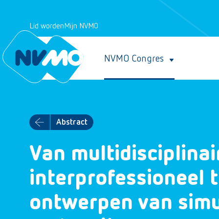
Lid worden
Mijn NVMO
NVMO Congres
Abstract
Van multidisciplina
interprofessioneel 
ontwerpen van simu