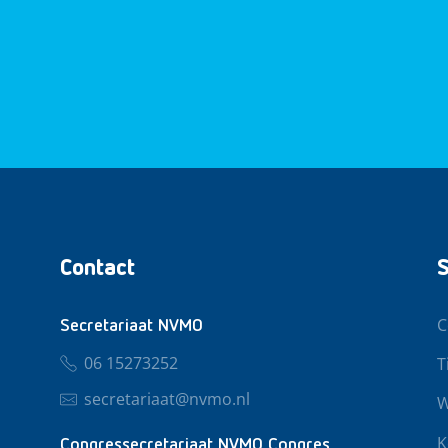
Contact
S
C
Secretariaat NVMO
06 15273252
T
secretariaat@nvmo.nl
W
K
Congressecretariaat NVMO Congres