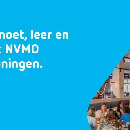
moet, leer en
et NVMO
oningen.