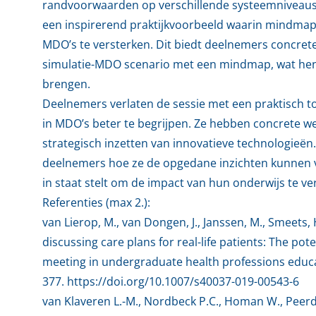
randvoorwaarden op verschillende systeemniveaus
een inspirerend praktijkvoorbeeld waarin mindmaps 
MDO’s te versterken. Dit biedt deelnemers concrete
simulatie-MDO scenario met een mindmap, wat hen in
brengen.
Deelnemers verlaten de sessie met een praktisch 
in MDO’s beter te begrijpen. Ze hebben concrete we
strategisch inzetten van innovatieve technologieën.
deelnemers hoe ze de opgedane inzichten kunnen v
in staat stelt om de impact van hun onderwijs te ve
Referenties (max 2.):
van Lierop, M., van Dongen, J., Janssen, M., Smeets, H
discussing care plans for real-life patients: The pot
meeting in undergraduate health professions educat
377. https://doi.org/10.1007/s40037-019-00543-6
van Klaveren L.-M., Nordbeck P.C., Homan W., Peerd