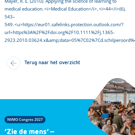
Mayer, R. E. (2010). Applying the science of learning to
medical education. <i>Medical Education</i>, <i>44</i>(6),
543–
549. <u>https://eur01.safelinks.protection.outlook.com/?
url=https%3A%2F%2Fdoi.org%2F10.1111%2Fj.1365-
2923.2010.03624.x&amp;data=05%7C02%7Cd.schilperoor
Terug naar het overzicht
NVMO Congres 2027
‘Zie de mens’ –