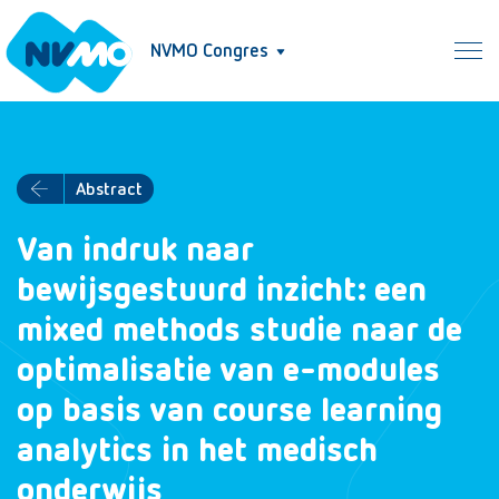
NVMO Congres
Abstract
Van indruk naar
bewijsgestuurd inzicht: een
mixed methods studie naar de
optimalisatie van e-modules
op basis van course learning
analytics in het medisch
onderwijs