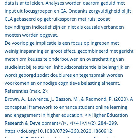
data is af te leiden. Analyses worden daarom geduid met
input uit focusgroepen en CA. Ondanks zorgvuldigheid blijft
CLA gebaseerd op gebruikssporen met ruis, zodat
bevindingen indicatief zijn en niet als causale verbanden
moeten worden opgevat.
De voorlopige implicatie is een focus op ingrepen met
weinig inspanning en groot effect, gecombineerd met gericht
meten om keuzes te onderbouwen en overschatting van
studielast bij te sturen. Inhoudsconsistentie is belangrijk en
wordt geborgd zodat doublures en tegenspraak worden
voorkomen en onnodige cognitieve belasting afneemt.
Referenties (max. 2):
Brown, A., Lawrence, J., Basson, M., & Redmond, P. (2020). A
conceptual framework to enhance student online learning
and engagement in higher education. <i>Higher Education
Research & Development</i>, <i>41</i>(2), 284–299.
https://doi.org/10.1080/07294360.2020.1860912