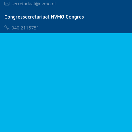
secretariaat@nvmo.nl
Congressecretariaat NVMO Congres
040 2115751
nvmo@congresservice.nl
Lid worden van NVMO
Privacy & Cookies
Algemene Voorwaarden
Klachtenregeling
© 2026 NVMO
Realisatie door
BUROTIJS