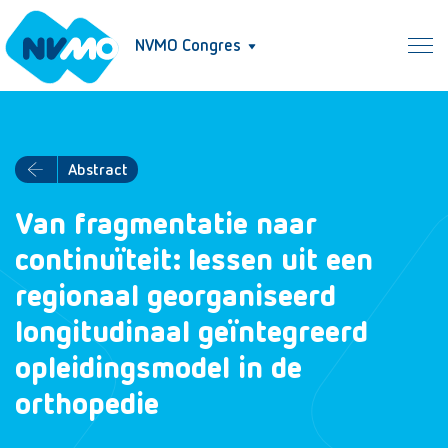
NVMO Congres
Abstract
Van fragmentatie naar
continuïteit: lessen uit een
regionaal georganiseerd
longitudinaal geïntegreerd
opleidingsmodel in de
orthopedie