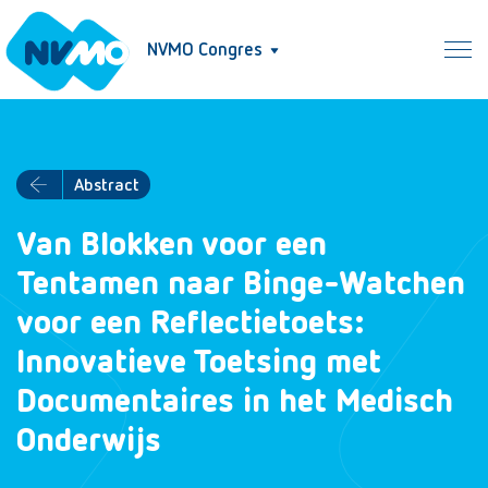
NVMO Congres
Abstract
Van Blokken voor een
Tentamen naar Binge-Watchen
voor een Reflectietoets:
Innovatieve Toetsing met
Documentaires in het Medisch
Onderwijs