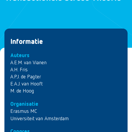
Informatie
Auteurs
A.E.M. van Vianen
A.H. Fris
A.P.J. de Pagter
E.A.J. van Hooft
M. de Hoog
Organisatie
Erasmus MC
Universiteit van Amsterdam
Congres