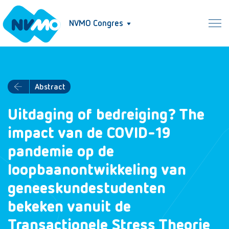
NVMO Congres
Abstract
Uitdaging of bedreiging? The
impact van de COVID-19
pandemie op de
loopbaanontwikkeling van
geneeskundestudenten
bekeken vanuit de
Transactionele Stress Theorie