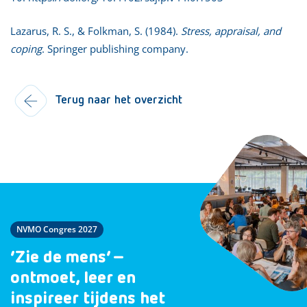
Lazarus, R. S., & Folkman, S. (1984).
Stress, appraisal, and
coping
. Springer publishing company.
Terug naar het overzicht
NVMO Congres 2027
‘Zie de mens’ –
ontmoet, leer en
inspireer tijdens het