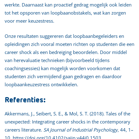
werkte. Daarnaast kan proactief gedrag mogelijk ook leiden
tot het opsporen van loopbaanobstakels, wat kan zorgen
voor meer keuzestress.
Onze resultaten suggereren dat loopbaanbegeleiders en
opleidingen zich vooral moeten richten op studenten die een
career shock als een bedreiging beoordelen. Door middel
van herevaluatie technieken (bijvoorbeeld tijdens
coachingsessies) kan mogelijk worden voorkomen dat
studenten zich vermijdend gaan gedragen en daardoor
loopbaankeuzestress ontwikkelen.
Referenties:
Akkermans, J., Seibert, S. E., & Mol, S. T. (2018). Tales of the
unexpected: Integrating career shocks in the contemporary
careers literature.
SA Journal of Industrial Psychology
, 44, 1–
10.
https://doi.org/10.4102/sajip.v44i0.1503