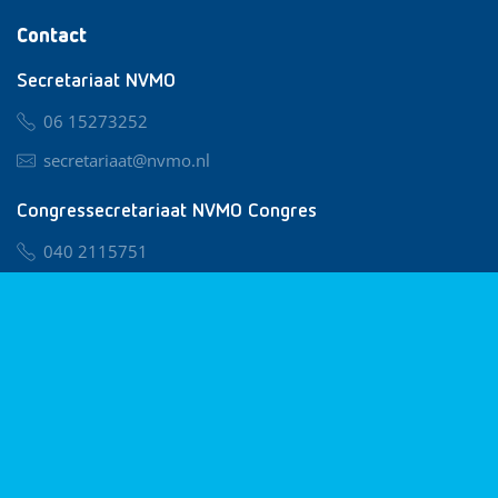
Contact
Secretariaat NVMO
06 15273252
secretariaat@nvmo.nl
Congressecretariaat NVMO Congres
040 2115751
nvmo@congresservice.nl
Lid worden van NVMO
Privacy & Cookies
Algemene Voorwaarden
Klachtenregeling