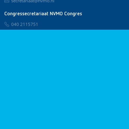
secretariaat@nvmo.nl
Congressecretariaat NVMO Congres
040 2115751
nvmo@congresservice.nl
Lid worden van NVMO
Privacy & Cookies
Algemene Voorwaarden
Klachtenregeling
© 2026 NVMO
Realisatie door
BUROTIJS