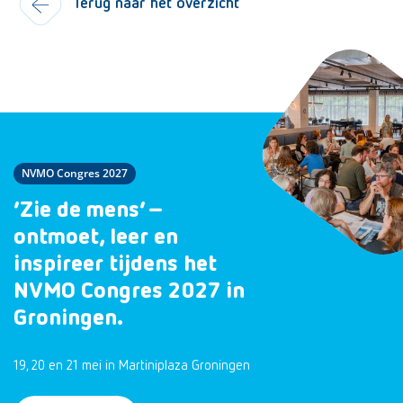
Terug naar het overzicht
NVMO Congres 2027
‘Zie de mens’ –
ontmoet, leer en
inspireer tijdens het
NVMO Congres 2027 in
Groningen.
19, 20 en 21 mei in Martiniplaza Groningen