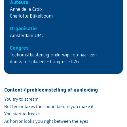
Auteurs
Anne de la Croix
Charlotte Eijkelboom
Organisatie
Amsterdam UMC
Congres
Toekomstbestendig onderwijs: op naar een
duurzame planeet - Congres 2026
Context / probleemstelling of aanleiding
You try to scream
But terror takes the sound before you make it
You start to freeze
As horror looks you right between the eyes