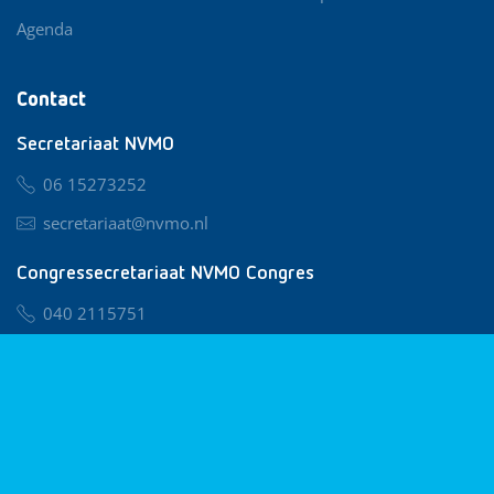
Agenda
Contact
Secretariaat NVMO
06 15273252
secretariaat@nvmo.nl
Congressecretariaat NVMO Congres
040 2115751
nvmo@congresservice.nl
Lid worden van NVMO