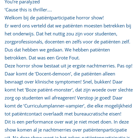
You’re paralyzed
‘Cause this is thriller….
Welkom bij de patiëntparticipatie horror show!
Er werd ons verteld dat we patiënten moesten betrekken bij
het onderwijs. Dat het nuttig zou zijn voor studenten,
zorgprofessionals, docenten en zelfs voor de patiënten zelf.
Dus dat hebben we gedaan. We hebben patiënten
betrokken. Dat was een Grote Fout.
Deze horror show bestaat uit je ergste nachtmerries. Pas op!
Daar komt de ‘Docent-demoon’, die patiënten alleen
bevraagt over klinische symptomen! Snel, bukken! Daar
komt het ‘Boze patiënt-monster’, dat zijn woede over slechte
zorg op studenten wil afreageren! Verstop je goed! Daar
komt de ‘Curriculumplanner-vampier’, die elke mogelijkheid
tot patiëntcontact overlaadt met bureaucratische eisen!
Dit is een performance over wat je niet moet doen. In deze
show komen al je nachtmerries over patiëntenparticipatie
uit. Na deze show weet je het zeker: patiëntenparticipatie is