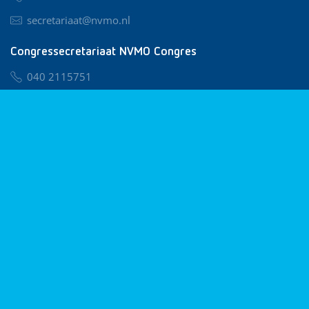
secretariaat@nvmo.nl
Congressecretariaat NVMO Congres
040 2115751
nvmo@congresservice.nl
Lid worden van NVMO
Privacy & Cookies
Algemene Voorwaarden
Klachtenregeling
© 2026 NVMO
Realisatie door
BUROTIJS